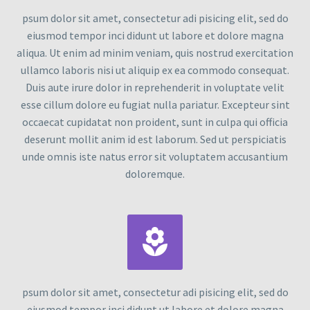
psum dolor sit amet, consectetur adi pisicing elit, sed do
eiusmod tempor inci didunt ut labore et dolore magna
aliqua. Ut enim ad minim veniam, quis nostrud exercitation
ullamco laboris nisi ut aliquip ex ea commodo consequat.
Duis aute irure dolor in reprehenderit in voluptate velit
esse cillum dolore eu fugiat nulla pariatur. Excepteur sint
occaecat cupidatat non proident, sunt in culpa qui officia
deserunt mollit anim id est laborum. Sed ut perspiciatis
unde omnis iste natus error sit voluptatem accusantium
doloremque.


psum dolor sit amet, consectetur adi pisicing elit, sed do
eiusmod tempor inci didunt ut labore et dolore magna