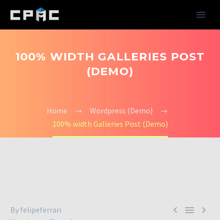
100% WIDTH GALLERIES POST
(DEMO)
Home
Wordpress (Demo)
100% width Galleries Post (Demo)



By felipeferrari