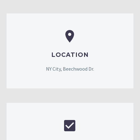


LOCATION
NY City, Beechwood Dr.

