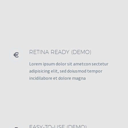
RETINA READY (DEMO)


Lorem ipsum dolor sit ametcon sectetur
adipisicing elit, sed doiusmod tempor
incidilabore et dolore magna
EASY-TO-USE (DEMO)