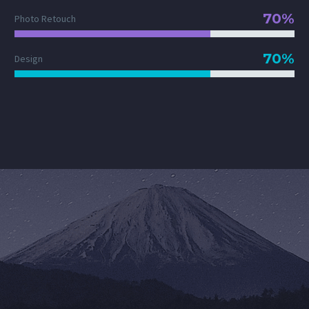
70%
Photo Retouch
70%
Design