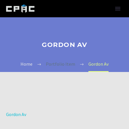
GORDON AV
Home
Portfolio Item
Gordon Av
Gordon Av