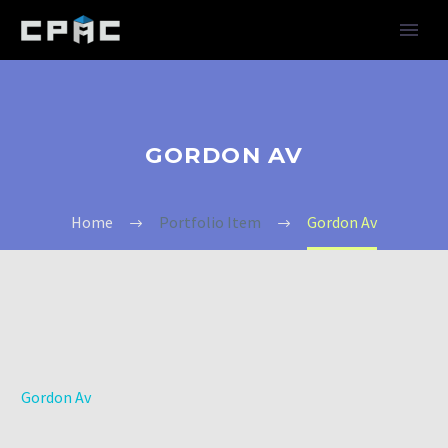
GORDON AV
Home
Portfolio Item
Gordon Av
Gordon Av