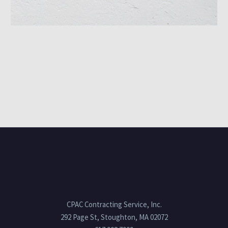
CPAC Contracting Service, Inc.
292 Page St, Stoughton, MA 02072