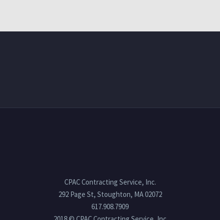
sagittis sem nibh id elit.
Duis sed odio sit amet
nibh vulputate cursus a
sit amet mauris. Morbi
accumsan ipsum velit.
Nam nec tellus a odio
tincidunt auctor a ornare
odio. Sed non mauris
vitae erat consequat
auctor eu in elit.
CPAC Contracting Service, Inc.
292 Page St, Stoughton, MA 02072
617.908.7909
2018 © CPAC Contracting Service, Inc