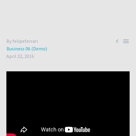


By felipeferrari
Business 06 (Demo)
April 22, 2016